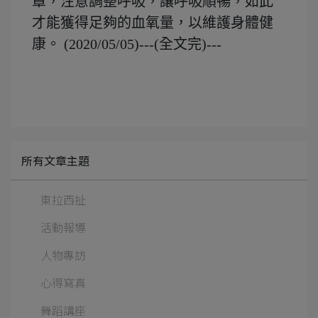
罩，注意調整呼吸，讓呼吸順暢，如此
才能獲得足夠的血氧量，以維護身體健
康。 (2020/05/05)---(全文完)---
所有文章主題
東拉西扯
活動報導
人物專訪
心得寫真
舞蹈講座