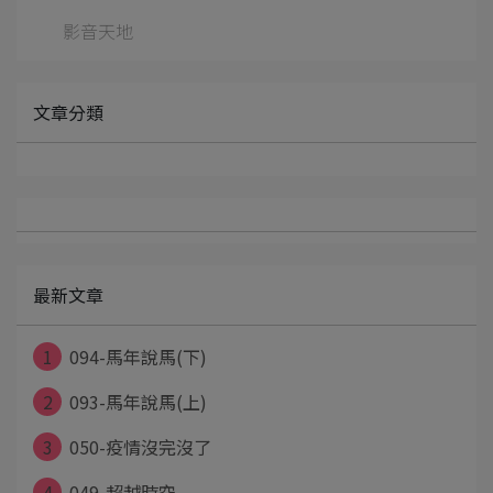
影音天地
文章分類
最新文章
1
094-馬年說馬(下)
2
093-馬年說馬(上)
3
050-疫情沒完沒了
4
049-超越時空