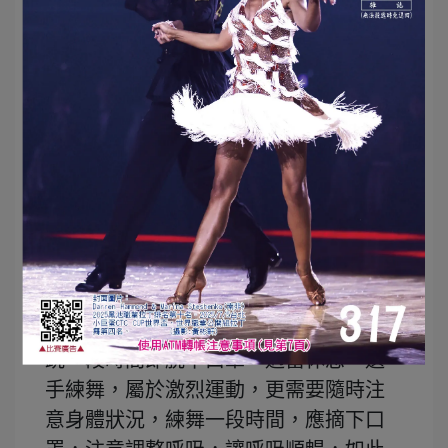
說，戴口罩運動時，可能因急性缺氧，
過度換氣造成呼吸鹼性中毒，產生頭
痛、頭暈、四肢麻痺、痙攣等症狀。高
教授指出，運動戴口罩有可能導致換氣
不足，加劇心肌缺氧，體溫升高，心跳
加速，引發心律不整而猝死。
跳舞是最棒的室內運動，不須擔心日曬
雨淋，但實在無法保持社交距離，退一
步只有戴口罩一途。一般如果運動量不
大，例如戴口罩跳社交舞，應該沒問
題，但還是建議戴口罩跳舞朋友，最好
跳一段時間即脫下口罩，適當休息。選
手練舞，屬於激烈運動，更需要隨時注
意身體狀況，練舞一段時間，應摘下口