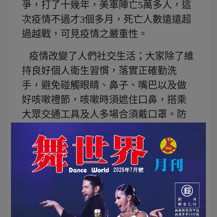
爭，打了十幾年，美軍陣亡5萬多人，這
次疫情不過才3個多月，死亡人數遠遠超
過越戰，可見疫情之嚴重性。
疫情改變了人們社交生活；大家除了維
持良好個人衛生習慣，落實正確勤洗
手，避免碰觸眼睛、鼻子、嘴巴以及做
好咳嗽禮節，咳嗽時須遮住口鼻，搭乘
大眾交通工具及人多場合須戴口罩。防
疫單位更提倡「社交距離」，人與人之
間，室內須保持1.5公尺距離，室外須保
持1公尺距離，如無法保持社交距離，則
必須戴口罩。
國外曾發生中學生戴口罩跑步猝死案
例。台大醫學院名譽教授高明見先生