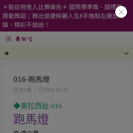
＊點這裡進入比賽廣告＊ 國際標準舞、國標舞、
運動舞蹈；舞出健康絢麗人生💃手機點左邊放大
鏡，精彩不錯過！
016-跑馬燈
李少華
2026-02-19
◆東拉西扯-016
跑馬燈