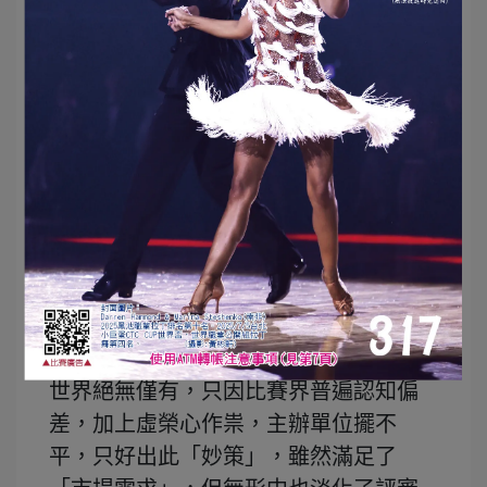
選手多，而且熱衷於評判高組別，僧多
粥少怎麼辦，主辦單位也很聰明，兵來
將擋水來土掩，巧妙設計出評審「跑馬
燈」絕招。比賽場，常常可以觀賞到台
灣獨有的風景，場邊黑壓壓擠滿一群裁
判，等著排班上場評分；職業組五首舞
曲，每一首曲子換一組裁判，一組裁判
最保守估計13位至15位（甚至17位以
上），場邊裁判輪班上場急如星火，進
進出出熱鬧滾滾。
每一首舞曲（或兩首）換一組裁判，全
世界絕無僅有，只因比賽界普遍認知偏
差，加上虛榮心作祟，主辦單位擺不
平，只好出此「妙策」，雖然滿足了