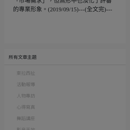
「市場需求」，但無形中也淡化了評審
的專業形象。(2019/09/15)---(全文完)---
所有文章主題
東拉西扯
活動報導
人物專訪
心得寫真
舞蹈講座
影音天地