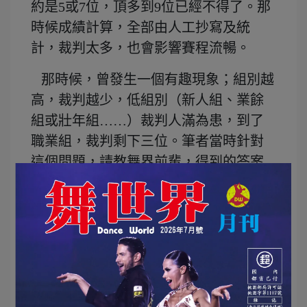
約是5或7位，頂多到9位已經不得了。那
時候成績計算，全部由人工抄寫及統
計，裁判太多，也會影響賽程流暢。
那時候，曾發生一個有趣現象；組別越
高，裁判越少，低組別（新人組、業餘
組或壯年組……）裁判人滿為患，到了
職業組，裁判剩下三位。筆者當時針對
這個問題，請教舞界前輩，得到的答案
是，沒有人願意當壞人，因為有段時間
曾流行決賽當場舉名次牌，一個蘿蔔一
個坑，必須當場排出名次，音樂一停，
一翻兩瞪眼，成績瞬間揭曉，緊張刺
激，裁判壓力之大可想而知。
現在比賽，與早期最大不同是，裁判比